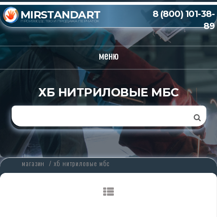
MIRSTANDART
8 (800) 101-38-
ПРОИЗВОДСТВО И ПРОДАЖА ПЕРЧАТОК
89
меню
ХБ НИТРИЛОВЫЕ МБС
магазин
/
хб нитриловые мбс