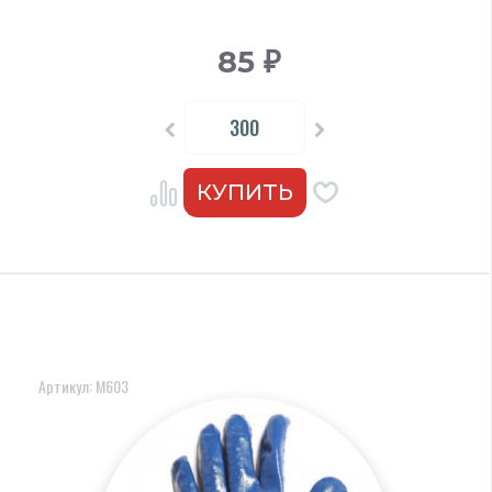
85
₽
Артикул: M603