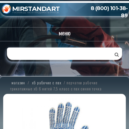
MIRSTANDART
8 (800) 101-38-
ПРОИЗВОДСТВО И ПРОДАЖА ПЕРЧАТОК
89
меню
магазин
/
хб рабочие с пвх
/
перчатки рабочие
трикотажные хб 6 нитей 7,5 класс с пвх синяя точка